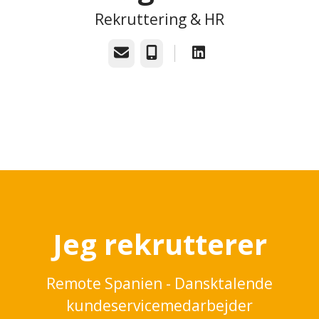
Rekruttering & HR
E-mail
Telefon
Jeg rekrutterer
Remote Spanien - Dansktalende
kundeservicemedarbejder